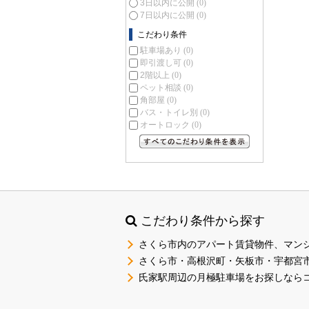
3日以内に公開
(0)
7日以内に公開
(0)
こだわり条件
駐車場あり
(0)
即引渡し可
(0)
2階以上
(0)
ペット相談
(0)
角部屋
(0)
バス・トイレ別
(0)
オートロック
(0)
すべてのこだわり条件を見る
こだわり条件から探す
さくら市内のアパート賃貸物件、マン
さくら市・高根沢町・矢板市・宇都宮
氏家駅周辺の月極駐車場をお探しなら