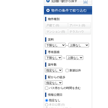
沿線・駅から探す
物件の条件で絞り込む
物件種別
戸建て (0)
アパート (0)
マンション (0)
テラスハウ
ス (0)
賃料
～
専有面積
～
築年数
新築以外
駅からの徒歩
バス停からの時間を含む
情報公開日
指定なし
本日公開
(0)