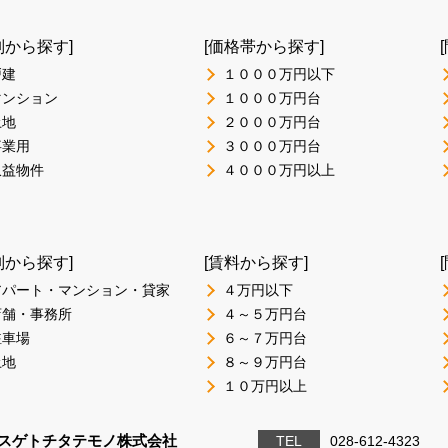
別から探す]
[価格帯から探す]
戸建
１０００万円以下
マンション
１０００万円台
土地
２０００万円台
事業用
３０００万円台
収益物件
４０００万円以上
別から探す]
[賃料から探す]
アパート・マンション・貸家
４万円以下
店舗・事務所
４～５万円台
駐車場
６～７万円台
土地
８～９万円台
１０万円以上
スゲトチタテモノ株式会社
TEL
028-612-4323