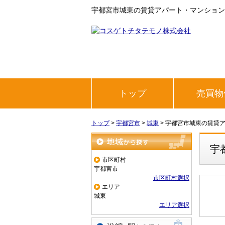
宇都宮市城東の賃貸アパート・マンション
トップ
売買物
トップ
>
宇都宮市
>
城東
>
宇都宮市城東の賃貸
宇
地域から探す
市区町村
宇都宮市
市区町村選択
エリア
城東
エリア選択