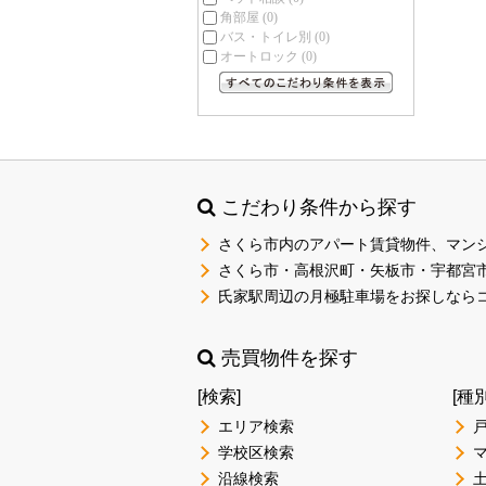
角部屋
(0)
バス・トイレ別
(0)
オートロック
(0)
すべてのこだわり条件を見る
こだわり条件から探す
さくら市内のアパート賃貸物件、マン
さくら市・高根沢町・矢板市・宇都宮
氏家駅周辺の月極駐車場をお探しなら
売買物件を探す
[検索]
[種
エリア検索
学校区検索
沿線検索