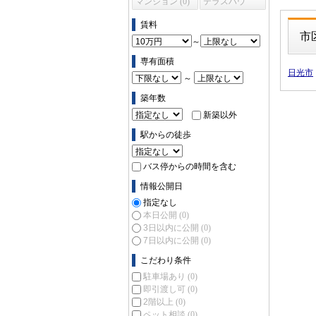
マンション (0)
テラスハウ
ス (0)
賃料
市
～
専有面積
日光市
～
築年数
新築以外
駅からの徒歩
バス停からの時間を含む
情報公開日
指定なし
本日公開
(0)
3日以内に公開
(0)
7日以内に公開
(0)
こだわり条件
駐車場あり
(0)
即引渡し可
(0)
2階以上
(0)
ペット相談
(0)