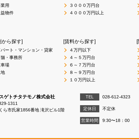
事業用
３０００万円台
収益物件
４０００万円以上
別から探す]
[賃料から探す]
アパート・マンション・貸家
４万円以下
店舗・事務所
４～５万円台
駐車場
６～７万円台
土地
８～９万円台
１０万円以上
スゲトチタテモノ株式会社
TEL
028-612-4323
29-1311
定休日
不定休
くら市氏家1856番地 滝沢ビル1階
営業時間
9:30〜18：00