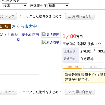
1～1件を表示
え
画像優先度
てチェック
チェックした物件をまとめて
お問い合わせ
さくら市大中
土地
1,480
万円
宇都宮線 氏家駅
徒歩11分
2
276.82m
（83.
土地面積
住宅用地
最適用途
新規分譲地販売中です♪ 
建築が可能です。
てチェック
チェックした物件をまとめて
お問い合わせ