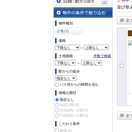
件中 
並び替
沿線・駅から探す
全
物件の条件で絞り込む
物件種別
土地 (1)
売
価格
～
土地面積
坪数で検索
～
駅からの徒歩
バス停からの時間を含む
情報公開日
指定なし
本日公開
(0)
3日以内に公開
(0)
全
7日以内に公開
(0)
こだわり条件
角地
(0)