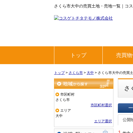
さくら市大中の売買土地・売地一覧｜コス
トップ
売買物
トップ
>
さくら市
>
大中
>
さくら市大中の売買
さ
地域から探す
市区町村
さくら市
市区町村選択
エリア
一覧で
大中
公開
エリア選択
1