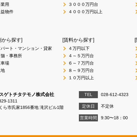
事業用
３０００万円台
収益物件
４０００万円以上
別から探す]
[賃料から探す]
アパート・マンション・貸家
４万円以下
店舗・事務所
４～５万円台
駐車場
６～７万円台
土地
８～９万円台
１０万円以上
スゲトチタテモノ株式会社
TEL
028-612-4323
29-1311
定休日
不定休
くら市氏家1856番地 滝沢ビル1階
営業時間
9:30〜18：00