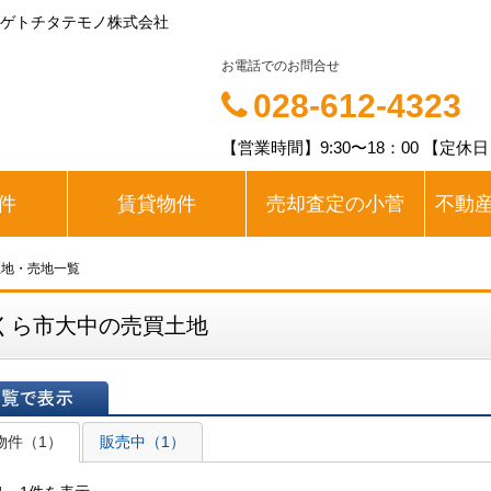
ゲトチタテモノ株式会社
お電話でのお問合せ
028-612-4323
【営業時間】9:30〜18：00 【定休
件
賃貸物件
売却査定の小菅
不動
土地・売地一覧
くら市大中の売買土地
表示
物件（1）
販売中（1）