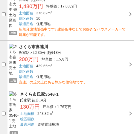
1,480万円
坪単価：17.68万円
2
土地面積
276.82m
総区画数
10
最適用途
住宅用地
新規分譲地販売中です♪ 建築条件なしでお好きなハウスメーカーで
土地
建築が可能です。
さくら市喜連川
氏家駅
バス35分
徒歩18分
200万円
坪単価：1.5万円
2
土地面積
439.65m
総区画数
最適用途
住宅用地
土地
喜連川の丘の上にある静かな住宅地です。
さくら市氏家3546-1
氏家駅
徒歩14分
130万円
坪単価：1.76万円
2
土地面積
243.82m
総区画数
最適用途
資材置場用地
土地