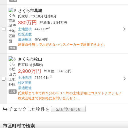
さくら市葛城
氏家駅
バス18分
徒歩8分
380万円
坪単価：2.84万円
2
土地面積
442.00m
総区画数
最適用途
住宅用地
建築条件無しでお好きなハウスメーカーで建築できます。
土地
さくら市松山
氏家駅
徒歩50分
2,900万円
坪単価：3.48万円
2
土地面積
2756.61m
総区画数
最適用途
土地
氏家駅まで車で約９分の８３５坪の土地 詳細はコスゲトチタテモノ
株式会社までお気軽にお問い合わせく…
チェックした物件を
お問い合わせ
市区町村で検索