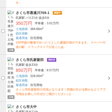
す。
さくら市喜連川769-1
商談中
氏家駅
バス21分
徒歩5分
350万円
坪単価：3.01万円
2
土地面積
384.66m
総区画数
最適用途
住宅用地
100坪超の敷地でゆったりとした建築計画ができます。 スーパーや
道の駅、ドラッグストアが近くにあ…
土地
さくら市氏家新田
契約済
氏家駅
徒歩33分
850万円
坪単価：8.57万円
2
土地面積
328.00m
総区画数
最適用途
住宅用地
さくら市氏家新田の宅地となります！田畑が広がる静かなエリアで
宅地をお探しの方ぜひご検討ください♪上…
土地
さくら市大中
氏家駅
徒歩11分