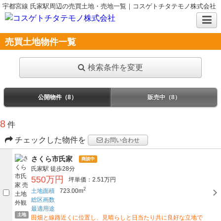
宇都宮線 氏家駅周辺の売買土地・売地一覧｜コスゲトチタテモノ株式会社
売買土地物件一覧
検索条件を変更
公開物件（8）
販売中（8）
8
件
チェックした物件を
お問い合わせ
さくら市氏家
商談中
氏家駅
徒歩28分
550万円
坪単価：2.51万円
2
土地面積
723.00m
総区画数
最適用途
土地
田畑と線路近くに位置し、見晴らしと日当たり共に良好な立地で