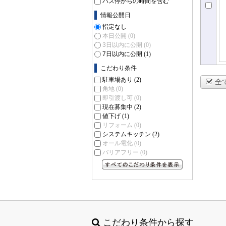
バス停からの時間を含む
情報公開日
指定なし
本日公開
(0)
3日以内に公開
(0)
7日以内に公開
(1)
こだわり条件
駐車場あり
(2)
全
角地
(0)
即引渡し可
(0)
現在募集中
(2)
値下げ
(1)
リフォーム
(0)
システムキッチン
(2)
オール電化
(0)
バリアフリー
(0)
すべてのこだわり条件を見る
こだわり条件から探す