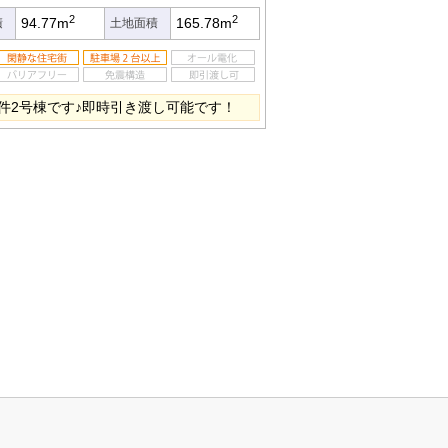
2
2
94.77m
165.78m
積
土地面積
件2号棟です♪即時引き渡し可能です！