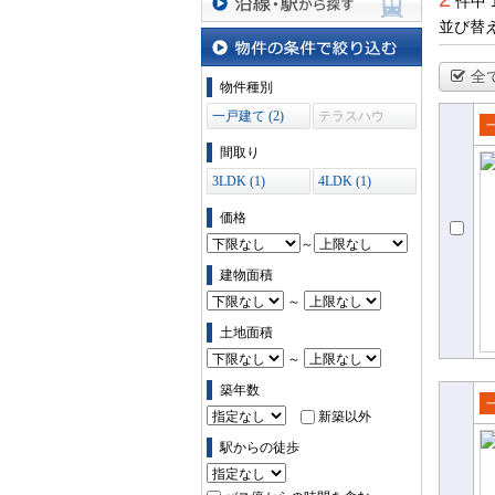
件中 
並び替
沿線・駅から探す
全
物件の条件で絞り込む
物件種別
一戸建て (2)
テラスハウ
ス (0)
売
間取り
て
3LDK (1)
4LDK (1)
価格
～
建物面積
～
土地面積
～
築年数
新築以外
売
て
駅からの徒歩