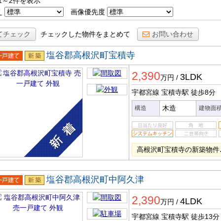
1～2件を表示
え
画像優先度
てチェック
チェックした物件をまとめて
お問い合わせ
塩谷郡高根沢町宝積寺
一戸建
新築
2,390
3LDK
万円
/
宇都宮線 宝積寺駅
徒歩8分
木造
構造
建物面
高根沢町宝積寺の新築物件♪
塩谷郡高根沢町中阿久津
一戸建
新築
2,390
4LDK
万円
/
宇都宮線 宝積寺駅
徒歩13分