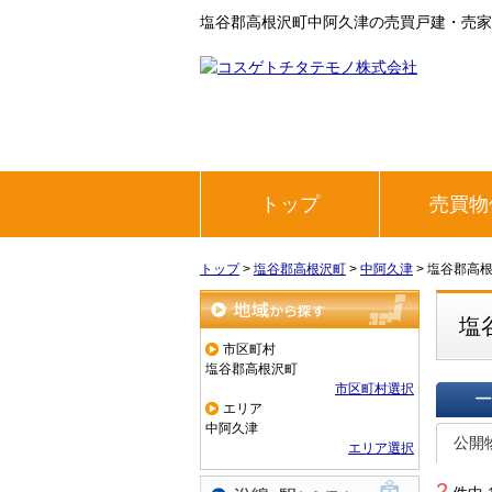
塩谷郡高根沢町中阿久津の売買戸建・売家
トップ
売買物
トップ
>
塩谷郡高根沢町
>
中阿久津
>
塩谷郡高
塩
地域から探す
市区町村
塩谷郡高根沢町
市区町村選択
エリア
一覧で
中阿久津
公開
エリア選択
2