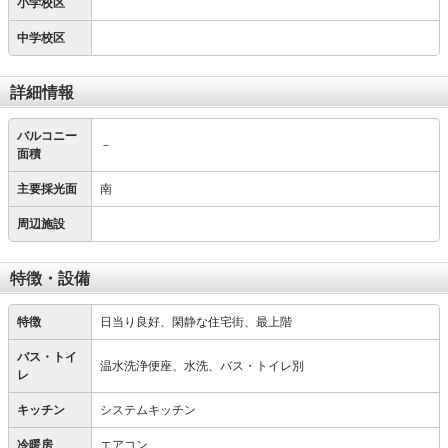
小学校区
中学校区
詳細情報
バルコニー
－
面積
主要採光面
南
周辺施設
特徴・設備
特徴
日当り良好、閑静な住宅街、最上階
バス・トイ
温水洗浄便座、水洗、バス・トイレ別
レ
キッチン
システムキッチン
冷暖房
エアコン