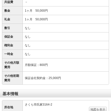
共益費
－
敷金
1ヶ月 50,000円
礼金
1ヶ月 50,000円
敷引
なし
保証金
なし
権利金
なし
一時金
なし
その他月額
月額保証
：
800円
費用
その他初期
保証会社契約金
：
25,000円
費用
基本情報
さくら市氏家3164-2
所在地
地図を表示