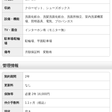
収納
クローゼット、シューズボックス
洗面化粧台、洗髪洗面化粧台、洗面所独立、室内洗濯機置
設備・機能
場、照明器具、電気、プロパンガス
TV・通信
インターホン有（モニター無）
駐車場/駐輪
駐輪場、平面駐車場
場
備考
月額保証料 変動有
管理情報
契約期間
2年
更新料
なし
保険等
必要
2年 16,000円
仲介手数料
1.1ヶ月（税込）
現状
空き