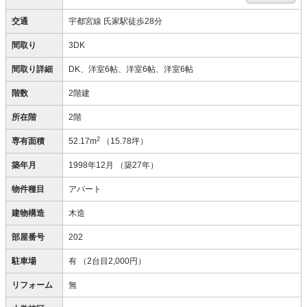
交通
宇都宮線 氏家駅徒歩28分
間取り
3DK
間取り詳細
DK、洋室6帖、洋室6帖、洋室6帖
階数
2階建
所在階
2階
2
専有面積
52.17m
（15.78坪）
築年月
1998年12月
（築27年）
物件種目
アパート
建物構造
木造
部屋番号
202
駐車場
有
（2台目2,000円）
リフォーム
無