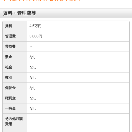
賃料・管理費等
賃料
4.5万円
管理費
3,000円
共益費
－
敷金
なし
礼金
なし
敷引
なし
保証金
なし
権利金
なし
一時金
なし
その他月額
費用