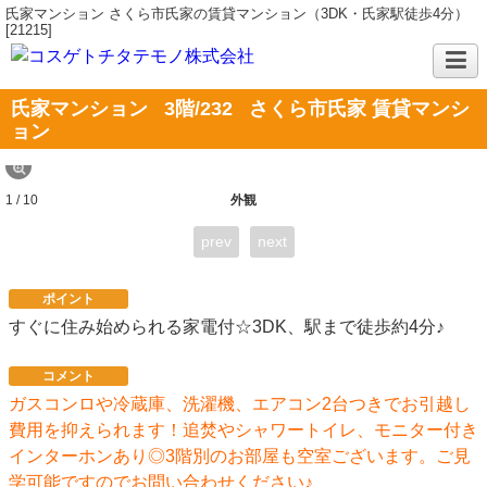
氏家マンション さくら市氏家の賃貸マンション（3DK・氏家駅徒歩4分）
[21215]
氏家マンション
3階/232
さくら市氏家 賃貸マンシ
ョン
1 / 10
外観
prev
next
ポイント
すぐに住み始められる家電付☆3DK、駅まで徒歩約4分♪
コメント
ガスコンロや冷蔵庫、洗濯機、エアコン2台つきでお引越し
費用を抑えられます！追焚やシャワートイレ、モニター付き
インターホンあり◎3階別のお部屋も空室ございます。ご見
学可能ですのでお問い合わせください♪