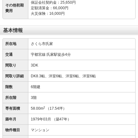
保証会社契約金
：
25,650円
その他初期
定額清算金
：
66,000円
費用
火災保険
：
16,000円
基本情報
所在地
さくら市氏家
交通
宇都宮線 氏家駅徒歩4分
間取り
3DK
間取り詳細
DK8.3帖、洋室6帖、洋室6帖、洋室6帖
階数
6階建
所在階
3階
2
専有面積
58.00m
（17.54坪）
築年月
1979年03月
（築47年）
物件種目
マンション