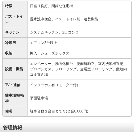
特徴
日当り良好、閑静な住宅街
バス・トイ
温水洗浄便座、バス・トイレ別、追焚機能
レ
キッチン
システムキッチン、2口コンロ
冷暖房
エアコン2台以上
収納
押入、シューズボックス
エレベーター、洗面化粧台、洗面所独立、室内洗濯機置場、
設備・機能
プロパンガス、フローリング、全居室フローリング、敷地内
ゴミ置き場
TV・通信
インターホン有（モニター付）
駐車場/駐輪
平面駐車場
場
備考
駐車台数２台目まで可(２台6,600円)
管理情報