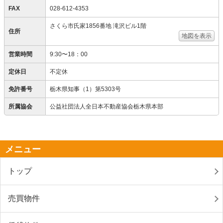
FAX
028-612-4353
さくら市氏家1856番地 滝沢ビル1階
住所
地図を表示
営業時間
9:30〜18：00
定休日
不定休
免許番号
栃木県知事（1）第5303号
所属協会
公益社団法人全日本不動産協会栃木県本部
メニュー
トップ
売買物件