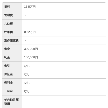
賃料
16.5万円
管理費
－
共益費
－
坪単価
0.22万円
造作譲渡費
－
敷金
300,000円
礼金
150,000円
敷引
なし
保証金
なし
権利金
なし
一時金
なし
その他月額
費用