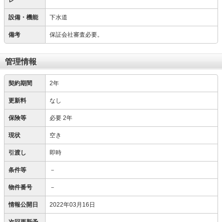
レ
設備・機能
下水道
備考
保証会社審査必要。
管理情報
契約期間
2年
更新料
なし
保険等
必要
2年
現状
空き
引渡し
即時
条件等
－
物件番号
－
情報公開日
2022年03月16日