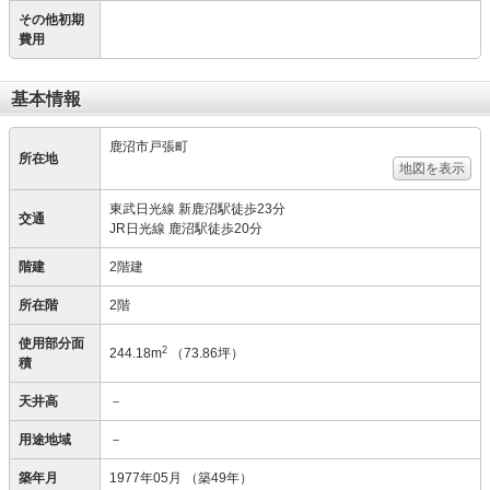
その他初期
費用
基本情報
鹿沼市戸張町
所在地
地図を表示
東武日光線 新鹿沼駅徒歩23分
交通
JR日光線 鹿沼駅徒歩20分
階建
2階建
所在階
2階
使用部分面
2
244.18m
（73.86坪）
積
天井高
－
用途地域
－
築年月
1977年05月
（築49年）