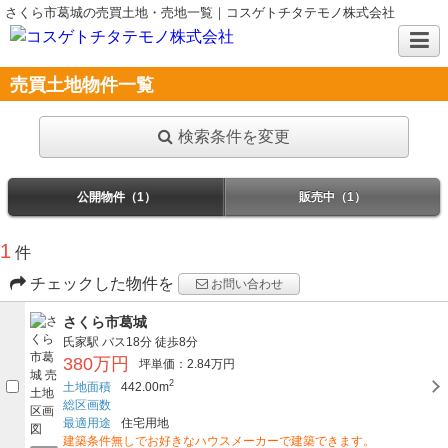
さくら市葛城の売買土地・売地一覧｜コスゲトチタテモノ株式会社
売買土地物件一覧
検索条件を変更
公開物件（1）
販売中（1）
1
件
チェックした物件を
お問い合わせ
さくら市葛城
氏家駅
バス18分
徒歩8分
380万円
坪単価：2.84万円
2
土地面積
442.00m
総区画数
最適用途
住宅用地
建築条件無しでお好きなハウスメーカーで建築できます。