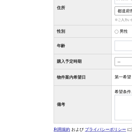
住所
※ご入力い
性別
男性
年齢
購入予定時期
第一希望
物件案内希望日
希望条件
備考
利用規約
および
プライバシーポリシー
に