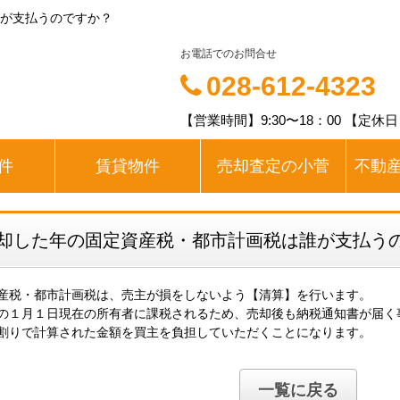
が支払うのですか？
お電話でのお問合せ
028-612-4323
【営業時間】9:30〜18：00 【定休
件
賃貸物件
売却査定の小菅
不動
却した年の固定資産税・都市計画税は誰が支払う
産税・都市計画税は、売主が損をしないよう【清算】を行います。
の１月１日現在の所有者に課税されるため、売却後も納税通知書が届く
割りで計算された金額を買主を負担していただくことになります。
一覧に戻る