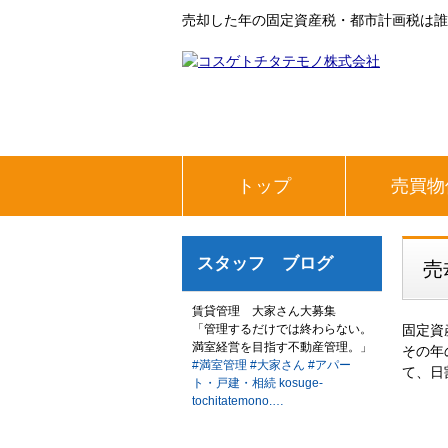
売却した年の固定資産税・都市計画税は誰
トップ
売買物
スタッフ ブログ
売
固定資
その年
て、日